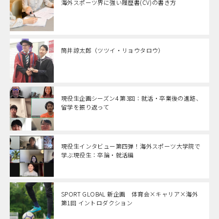
海外スポーツ界に強い履歴書(CV)の書き方
筒井諒太郎（ツツイ・リョウタロウ）
現役生企画シーズン4 第3回：就活・卒業後の進路、
留学を振り返って
現役生インタビュー第四弾！海外スポーツ大学院で
学ぶ現役生：卒論・就活編
SPORT GLOBAL 新企画 体育会×キャリア×海外
第1回 イントロダクション