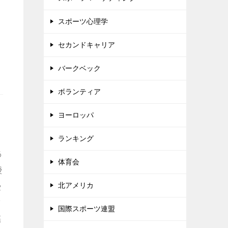
スポーツ心理学
っ
セカンドキャリア
バークベック
ボランティア
ヨーロッパ
ランキング
あ
体育会
授
受
北アメリカ
ア
国際スポーツ連盟
語