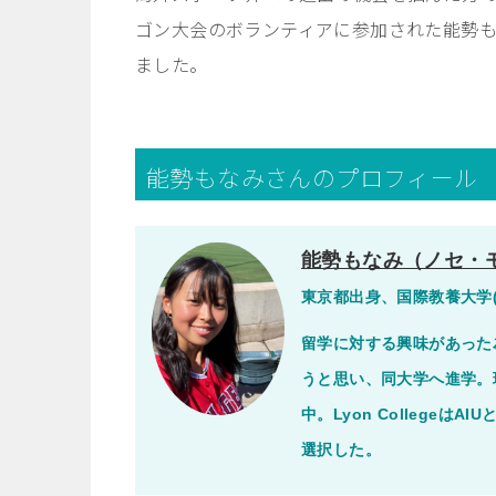
ゴン大会のボランティアに参加された能勢
ました。
能勢もなみさんのプロフィール
能勢もなみ（ノセ・モ
東京都出身、国際教養大学(
留学に対する興味があった
うと思い、同大学へ進学。現在L
中。Lyon College
選択した。