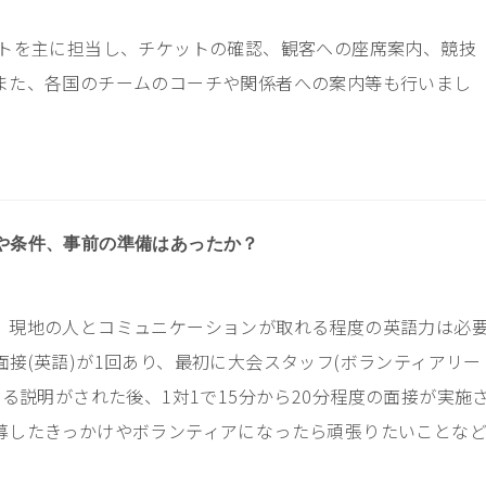
トを主に担当し、チケットの確認、観客への座席案内、競技
また、各国のチームのコーチや関係者への案内等も行いまし
や条件、事前の準備はあったか？
、現地の人とコミュニケーションが取れる程度の英語力は必
面接
(
英語
)
が
1
回あり、最初に大会スタッフ
(
ボランティアリー
する説明がされた後、
1
対
1
で
15
分から
20
分程度の面接が実施
募したきっかけやボランティアになったら頑張りたいことな