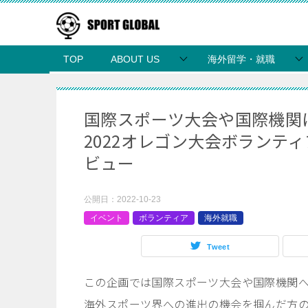
TOP
ABOUT US
海外留学・就職
国際スポーツ大会や国際機関
2022オレゴン大会ボランテ
ビュー
公開日：
2022-10-23
イベント
ボランティア
海外就職
Tweet
この企画では国際スポーツ大会や国際機関
海外スポーツ界への進出の機会を掴んだ方の