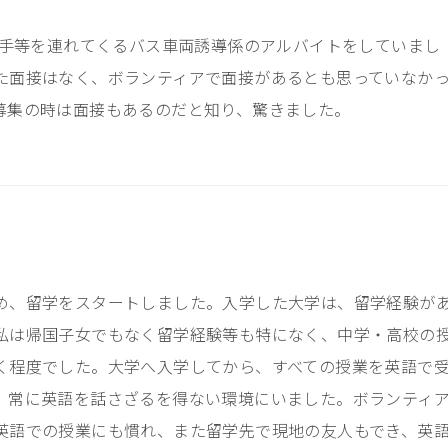
手等を連れてくるバス車両誘導係のアルバイトをしていまし
た面接はなく、ボランティアで面接があるとも思っていなか
募集の時は面接もあるのだと知り、驚きました。
め、留学をスタートしました。入学した大学は、留学経験が
私は帰国子女でもなく留学経験等も特になく、中学・高校の
く程度でした。大学へ入学してから、すべての授業を英語で
、常に英語を話さざるを得ない環境にいました。ボランティ
英語での授業にも慣れ、また留学先で現地の友人もでき、英