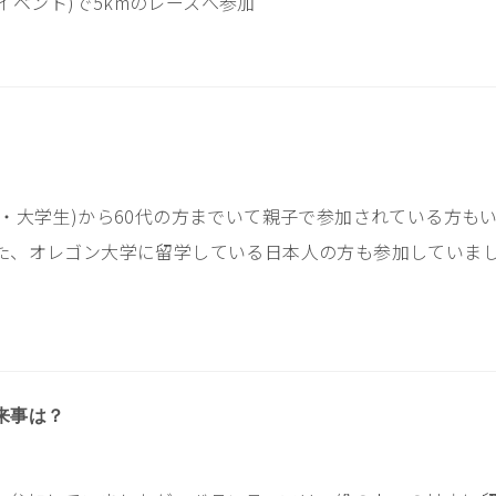
ラソンイベント)で5kmのレースへ参加
・大学生
)
から
60
代の方までいて親子で参加されている方も
た、オレゴン大学に留学している日本人の方も参加していま
来事は？