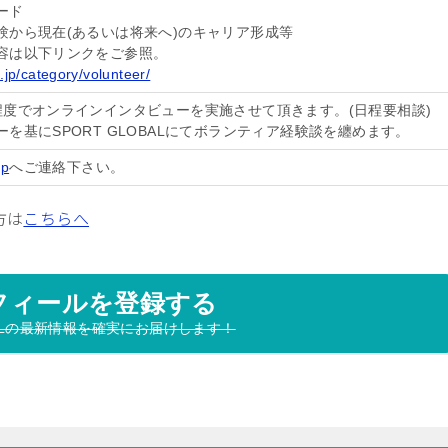
ード
験から現在(あるいは将来へ)のキャリア形成等
容は以下リンクをご参照。
l.jp/category/volunteer/
程度でオンラインインタビューを実施させて頂きます。(日程要相談)
を基にSPORT GLOBALにてボランティア経験談を纏めます。
jp
へご連絡下さい。
方は
こちらへ
フィールを登録する
OBALの最新情報を確実にお届けします！