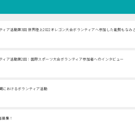
ィア活動第3回:世界陸上2022オレゴン大会ボランティアへ参加した能勢もなみ
ティア活動第2回：国際スポーツ大会ボランティア参加者へのインタビュー
関におけるボランティア活動
加者募集！