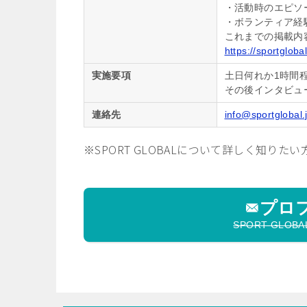
・活動時のエピソ
・ボランティア経
これまでの掲載内
https://sportgloba
実施要項
土日何れか1時間
その後インタビュー
連絡先
info@sportglobal.
※SPORT GLOBALについて詳しく知りたい
プロ
SPORT GL