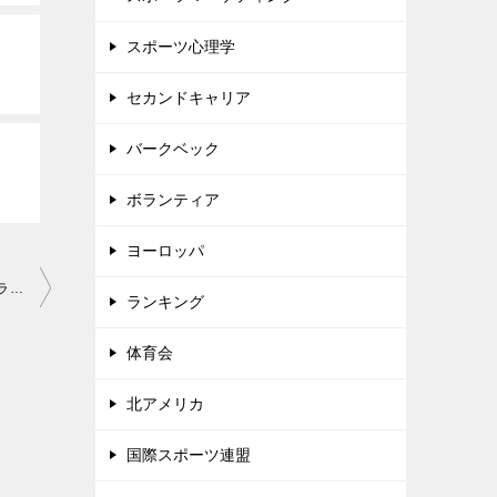
！
スポーツ心理学
セカンドキャリア
バークベック
ボランティア
ヨーロッパ
国際スポーツ大会や国際機関におけるボランティア活動第4回:クアラルンプールマラソン(2019)に参加した椙山正弘さんへのインタビュー
ランキング
体育会
北アメリカ
国際スポーツ連盟