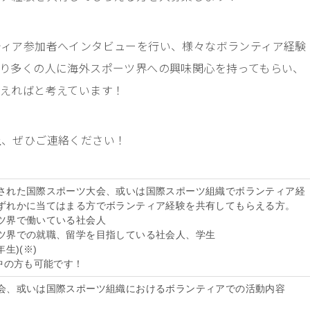
ティア参加者へインタビューを行い、様々なボランティア経験
り多くの人に海外スポーツ界への興味関心を持ってもらい、
らえればと考えています！
上、ぜひご連絡ください！
された国際スポーツ大会、或いは国際スポーツ組織でボランティア経
ずれかに当てはまる方でボランティア経験を共有してもらえる方。
ツ界で働いている社会人
ツ界での就職、留学を目指している社会人、学生
年生
)(※)
学中の方も可能です！
会、或いは国際スポーツ組織におけるボランティアでの活動内容