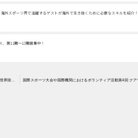
にスタート！海外スポーツ界で活躍するゲストが海外で生き抜くために必要なスキルを紹介
ス、第11期～13期募集中！
国際スポーツ大会や国際機関におけるボランティア活動第3回:世界陸上2022オレゴン大会ボランティアへ参加した能勢もなみさんへのインタビュー