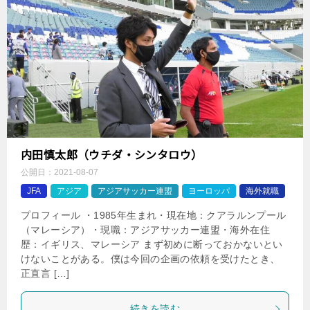
内田慎太郎（ウチダ・シンタロウ）
公開日：
2021-08-07
JFA
アジア
アジアサッカー連盟
ヨーロッパ
海外就職
プロフィール ・1985年生まれ・現在地：クアラルンプール
（マレーシア）・現職：アジアサッカー連盟・海外在住
歴：イギリス、マレーシア まず初めに断っておかないとい
けないことがある。僕は今回の企画の依頼を受けたとき、
正直言 […]
続きを読む