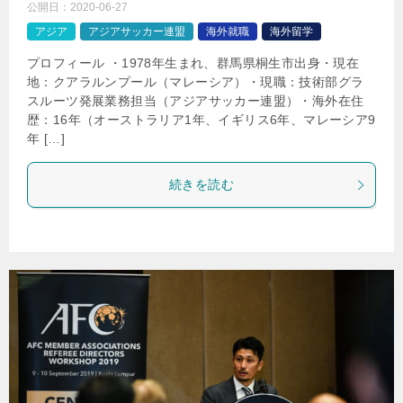
公開日：
2020-06-27
アジア
アジアサッカー連盟
海外就職
海外留学
プロフィール ・1978年生まれ、群馬県桐生市出身・現在
地：クアラルンプール（マレーシア）・現職：技術部グラ
スルーツ発展業務担当（アジアサッカー連盟）・海外在住
歴：16年（オーストラリア1年、イギリス6年、マレーシア9
年 […]
続きを読む