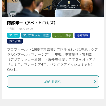
阿部博一（アベ・ヒロカズ）
公開日：
2020-06-25
アジア
アジアサッカー連盟
サッカー選手
海外就職
海外留学
プロフィール ・1985年東京都足立区生まれ・現在地：クア
ラルンプール（マレーシア）・現職：事業統括・審判部
（アジアサッカー連盟）・海外在住歴：７年３ヶ月（アメ
リカ３年、マレーシア4年、バングラディッシュ３ヶ月）
&#x […]
続きを読む