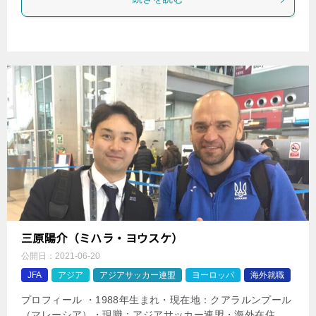
三原陽介（ミハラ・ヨウスケ）
公開日：
2021-06-20
JFA
アジア
アジアサッカー連盟
ヨーロッパ
海外就職
プロフィール ・1988年生まれ・現在地：クアラルンプール
（マレーシア）・現職：アジアサッカー連盟・海外在住