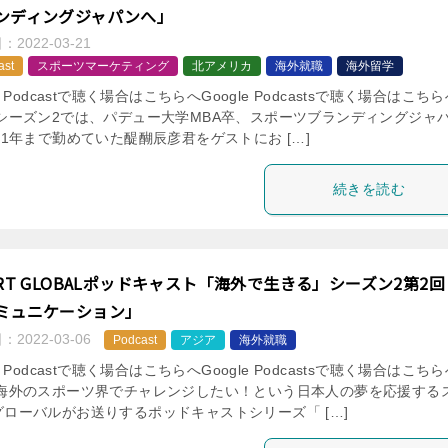
ンディングジャパンへ」
日：
2022-03-21
ast
スポーツマーケティング
北アメリカ
海外就職
海外留学
le Podcastで聴く場合はこちらへGoogle Podcastsで聴く場合はこち
 シーズン2では、パデュー大学MBA卒、スポーツブランディングジャ
21年まで勤めていた醍醐辰彦君をゲストにお […]
続きを読む
ORT GLOBALポッドキャスト「海外で生きる」シーズン2第2回
ミュニケーション」
日：
2022-03-06
Podcast
アジア
海外就職
le Podcastで聴く場合はこちらへGoogle Podcastsで聴く場合はこち
 海外のスポーツ界でチャレンジしたい！という日本人の夢を応援する
グローバルがお送りするポッドキャストシリーズ「 […]