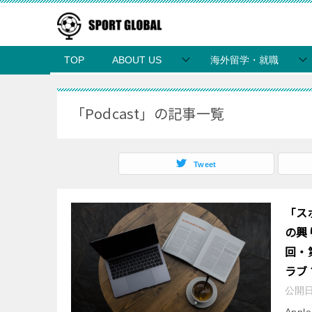
TOP
ABOUT US
海外留学・就職
「Podcast」の記事一覧
Tweet
「ス
の興
回・
ラブ
公開