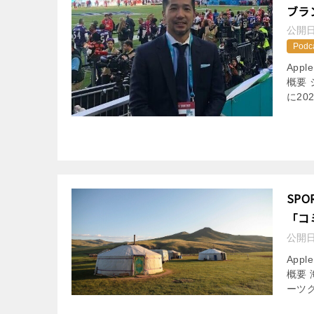
ブラ
公開
Podc
App
概要
に20
SP
「コ
公開
App
概要
ーツ