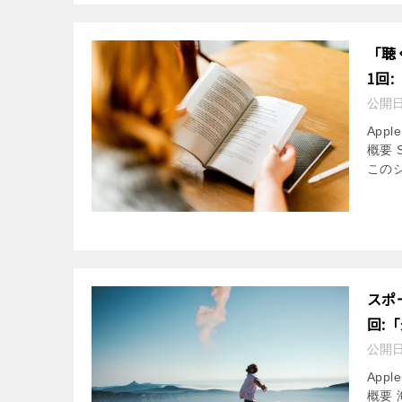
「聴
1回
公開
App
概要 
このシ
スポ
回:
公開
App
概要