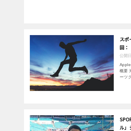
スポ
回：
公開
App
概要
ーツ
SP
ル」