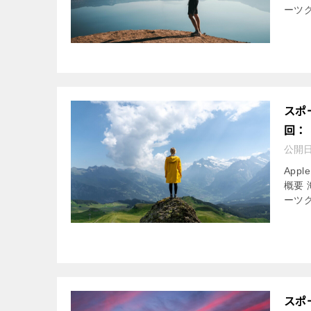
ーツ
スポ
回：
公開
App
概要
ーツ
スポ