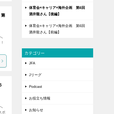
体育会×キャリア×海外企画 第6回
く第
酒井龍さん【後編】
体育会×キャリア×海外企画 第6回
酒井龍さん【前編】
らへ
」！
カテゴリー
JFA
Jリーグ
6
Podcast
お役立ち情報
らへ
お知らせ
スポ