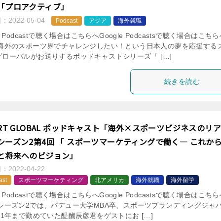
「プロアクティブ」
日：
2022-05-04
Podcast
アジア
海外就職
le Podcastで聴く場合はこちらへGoogle Podcastsで聴く場合はこち
 海外のスポーツ界でチャレンジしたい！という日本人の夢を応援する
グローバルがお送りするポッドキャストシリーズ「 […]
続きを読む
ORT GLOBAL ポッドキャスト「海外×スポーツビジネスのリア
シーズン2第4回 「 スポーツマーケティングで働く― これか
と将来へのビジョン」
日：
2022-04-22
ast
スポーツマーケティング
北アメリカ
海外就職
海外留学
le Podcastで聴く場合はこちらへGoogle Podcastsで聴く場合はこち
 シーズン2では、パデュー大学MBA卒、スポーツブランディングジャ
21年まで勤めていた醍醐辰彦君をゲストにお […]