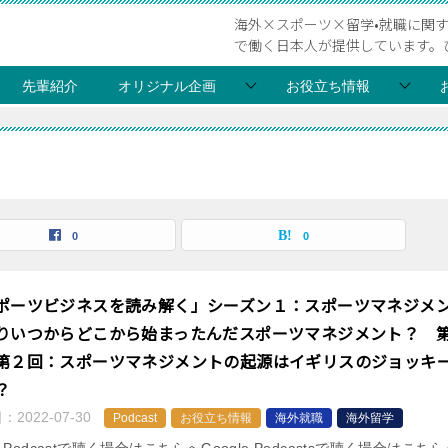
海外×スポーツ×留学•就職に関
で働く日本人が提供しています。
先輩紹介
オリジナル企画
お役立ち情報
0
0
ポーツビジネスを読み解く」シーズン１：スポーツマネジメ
りいつからどこから始まったんだスポーツマネジメント？ 
第２回：スポーツマネジメントの起源はイギリスのジョッキ
？
日：
2022-07-30
Podcast
お役立ち情報
海外就職
海外留学