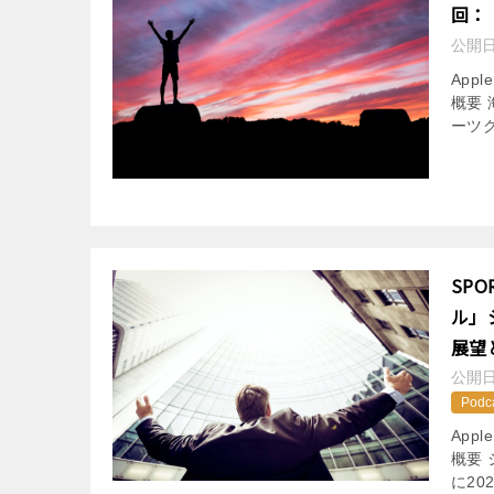
回：
公開
App
概要
ーツ
SP
ル」
展望
公開
Podc
App
概要
に20