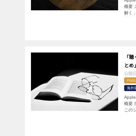
App
概要
解く
「聴
とめ
公開
Podc
海外
App
概要 
このシ