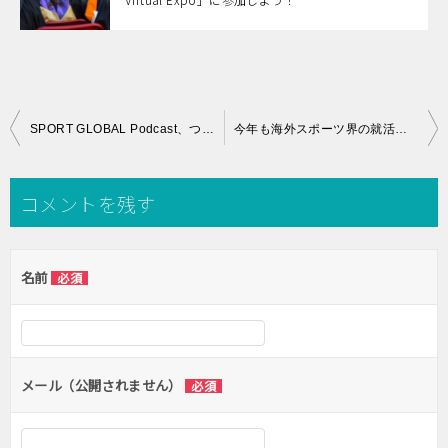
投
SPORT GLOBAL Podcast、ついにスタート！海外スポーツ界で活躍するゲストが海外で生き抜くために必要なスキルを紹介！
今年も海外スポーツ界の就活フェア「iWorkinSport Virtual Job Fair」がオンライン開催！SPORT GLOBALを通して参加費が25%OFFに！
稿
ナ
コメントを残す
ビ
ゲ
名前
必須
ー
シ
ョ
ン
メール（公開されません）
必須