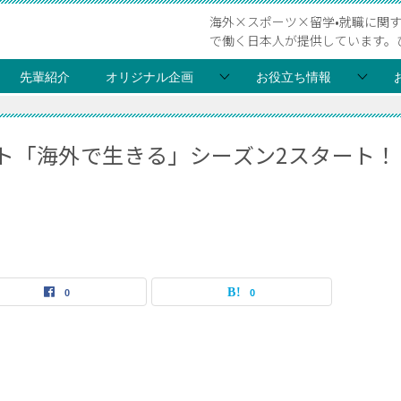
海外×スポーツ×留学•就職に関
で働く日本人が提供しています。
先輩紹介
オリジナル企画
お役立ち情報
キャスト「海外で生きる」シーズン2スタート！
0
0