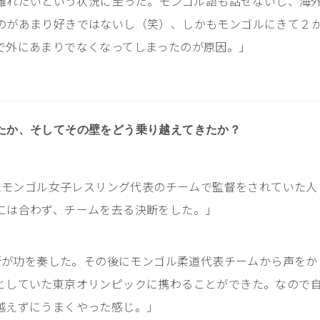
離れたいという状況に至った。モンゴル語も話せないし、海
のがあまり好きではないし（笑）、しかもモンゴルにきて２
で外にあまりでなくなってしまったのが原因。
」
たか、そしてその壁をどう乗り越えてきたか？
ったモンゴル女子レスリング代表のチームで監督をされていた人
には合わず、チームを去る決断をした。」
断が功を奏した。その後にモンゴル柔道代表チームから声をか
としていた東京オリンピックに携わることができた。なので
越えずにうまくやった感じ。
」