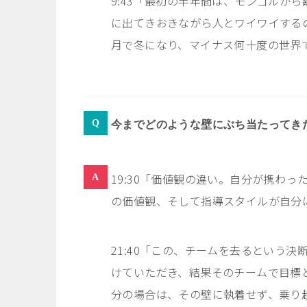
9:43「
最初の半年間は、モンゴルから
に出てきおきながら人とワイワイする
月で冬になり、マイナス何十度の世界
今までどのような壁にぶち当たってき
19:30「価値観の違い。自分が携わ
の価値観、そして指導スタイルが自分
21:40「
この、チームを去るという決
けていただき、結果そのチームで目標
分の場合は、その壁に執着せず、乗り