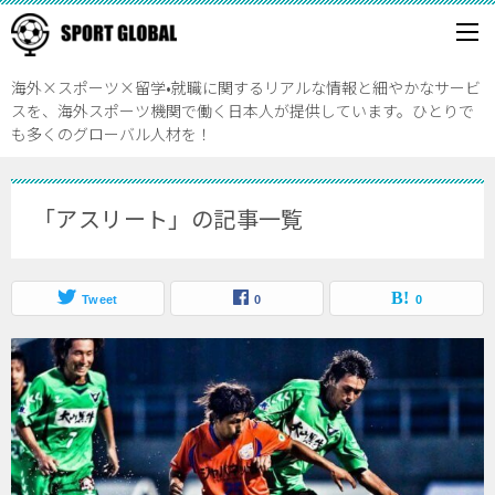
海外×スポーツ×留学•就職に関するリアルな情報と細やかなサービ
スを、海外スポーツ機関で働く日本人が提供しています。ひとりで
も多くのグローバル人材を！
「アスリート」の記事一覧
Tweet
0
0