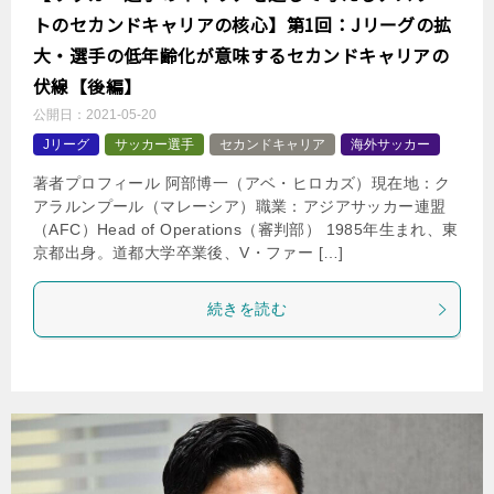
トのセカンドキャリアの核心】第1回：Jリーグの拡
大・選手の低年齢化が意味するセカンドキャリアの
伏線【後編】
公開日：
2021-05-20
Jリーグ
サッカー選手
セカンドキャリア
海外サッカー
著者プロフィール 阿部博一（アベ・ヒロカズ）現在地：ク
アラルンプール（マレーシア）職業：アジアサッカー連盟
（AFC）Head of Operations（審判部） 1985年生まれ、東
京都出身。道都大学卒業後、V・ファー […]
続きを読む