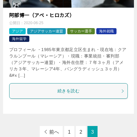
阿部博一（アベ・ヒロカズ）
公開日：
2020-06-25
アジア
アジアサッカー連盟
サッカー選手
海外就職
海外留学
プロフィール ・1985年東京都足立区生まれ・現在地：クア
ラルンプール（マレーシア）・現職：事業統括・審判部
（アジアサッカー連盟）・海外在住歴：７年３ヶ月（アメ
リカ３年、マレーシア4年、バングラディッシュ３ヶ月）
&#x […]
続きを読む
前へ
1
2
3