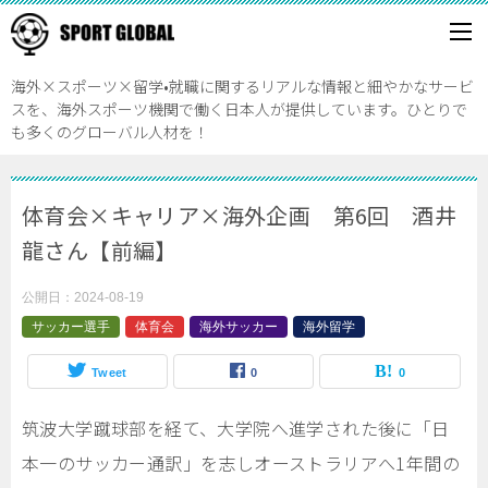
海外×スポーツ×留学•就職に関するリアルな情報と細やかなサービ
スを、海外スポーツ機関で働く日本人が提供しています。ひとりで
も多くのグローバル人材を！
体育会×キャリア×海外企画 第6回 酒井
龍さん【前編】
公開日：
2024-08-19
サッカー選手
体育会
海外サッカー
海外留学
Tweet
0
0
筑波大学蹴球部を経て、大学院へ進学された後に「日
本一のサッカー通訳」を志しオーストラリアへ1年間の