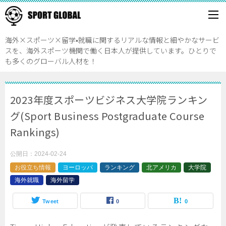
海外×スポーツ×留学•就職に関するリアルな情報と細やかなサービ
スを、海外スポーツ機関で働く日本人が提供しています。ひとりで
も多くのグローバル人材を！
2023年度スポーツビジネス大学院ランキン
グ(Sport Business Postgraduate Course
Rankings)
公開日：
2024-02-24
お役立ち情報
ヨーロッパ
ランキング
北アメリカ
大学院
海外就職
海外留学
Tweet
0
0