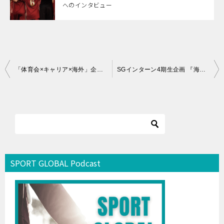
へのインタビュー
投
「体育会×キャリア×海外」企画第4回:忽那健太選手へのインタビュー
SGインターン4期生企画 『海外大学学部留学のリアル』第１回：イントロ＆「学部留学の決断」編
稿
ナ
ビ
ゲ
ー
シ
SPORT GLOBAL Podcast
ョ
ン