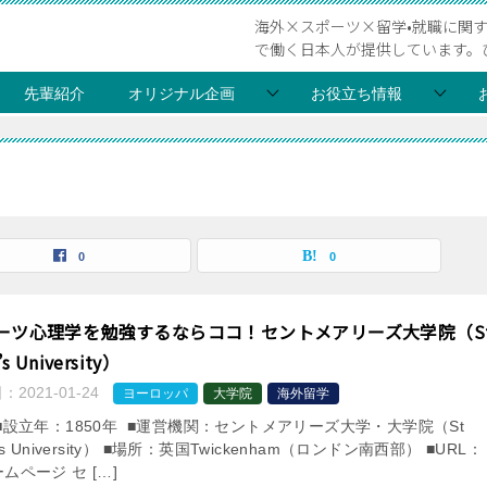
海外×スポーツ×留学•就職に関
で働く日本人が提供しています。
先輩紹介
オリジナル企画
お役立ち情報
0
0
ーツ心理学を勉強するならココ！セントメアリーズ大学院（S
’s University）
日：
2021-01-24
ヨーロッパ
大学院
海外留学
■設立年：1850年 ■運営機関：セントメアリーズ大学・大学院（St
’s University） ■場所：英国Twickenham（ロンドン南西部） ■URL：
ムページ セ […]