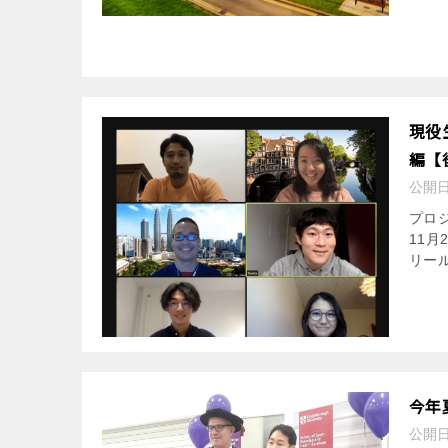
現役
編【
公開
プロジ
11月
リー
今年
公開