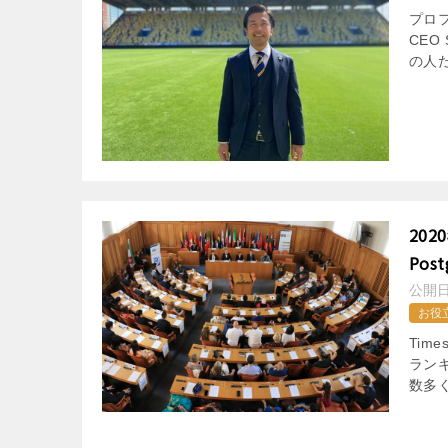
プロフ
CEO
の人
202
Post
公開
お役
Tim
ラン
数多く