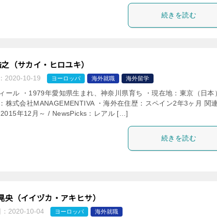
続きを読む
浩之（サカイ・ヒロユキ）
：
2020-10-19
ヨーロッパ
海外就職
海外留学
ィール ・1979年愛知県生まれ、神奈川県育ち ・現在地：東京（日本
：株式会社MANAGEMENTIVA ・海外在住歴：スペイン2年3ヶ月 関
2015年12月～ / NewsPicks：レアル […]
続きを読む
晃央（イイヅカ・アキヒサ）
日：
2020-10-04
ヨーロッパ
海外就職