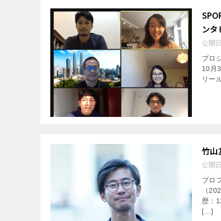
SP
ンタ
公開
プロジ
10月
リー
竹山
公開
プロ
（2
歴：
[…]