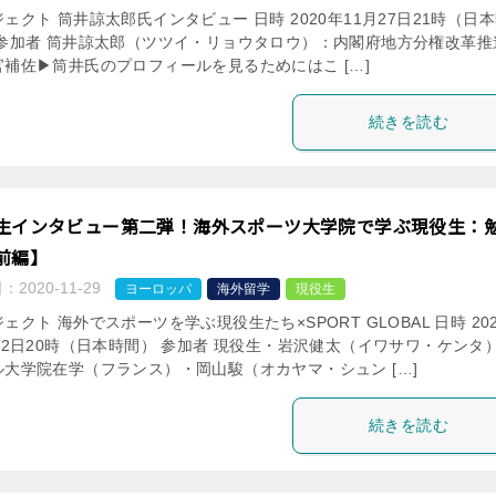
ェクト 筒井諒太郎氏インタビュー 日時 2020年11月27日21時（日
 参加者 筒井諒太郎（ツツイ・リョウタロウ）：内閣府地方分権改革推
補佐▶︎筒井氏のプロフィールを見るためにはこ […]
続きを読む
生インタビュー第二弾！海外スポーツ大学院で学ぶ現役生：
前編】
日：
2020-11-29
ヨーロッパ
海外留学
現役生
ェクト 海外でスポーツを学ぶ現役生たち×SPORT GLOBAL 日時 20
22日20時（日本時間） 参加者 現役生・岩沢健太（イワサワ・ケンタ
ル大学院在学（フランス）・岡山駿（オカヤマ・シュン […]
続きを読む