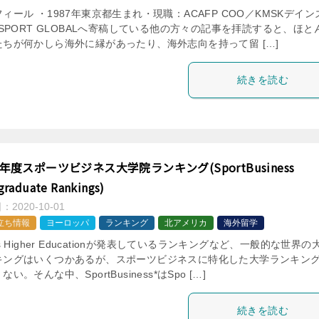
ィール ・1987年東京都生まれ・現職：ACAFP COO／KMSKデイン
 SPORT GLOBALへ寄稿している他の方々の記事を拝読すると、ほと
たちが何かしら海外に縁があったり、海外志向を持って留 […]
続きを読む
0年度スポーツビジネス大学院ランキング(SportBusiness
graduate Rankings)
日：
2020-10-01
立ち情報
ヨーロッパ
ランキング
北アメリカ
海外留学
es Higher Educationが発表しているランキングなど、一般的な世界の
キングはいくつかあるが、スポーツビジネスに特化した大学ランキン
ない。そんな中、SportBusiness*はSpo […]
続きを読む