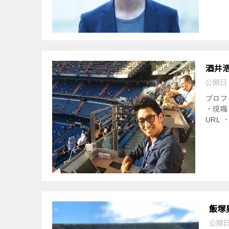
酒井
公開日
プロフ
・現職
URL ・
飯塚
公開