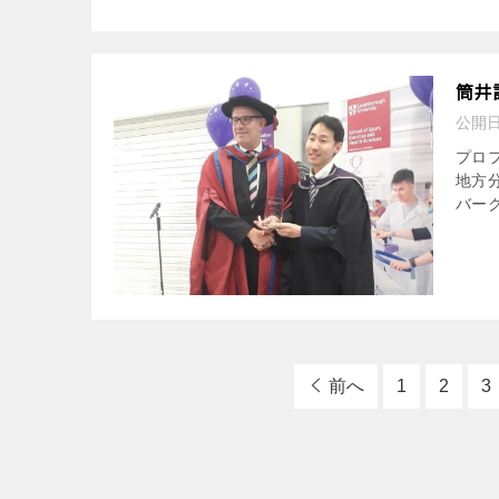
筒井
公開
プロ
地方
バー
前へ
1
2
3