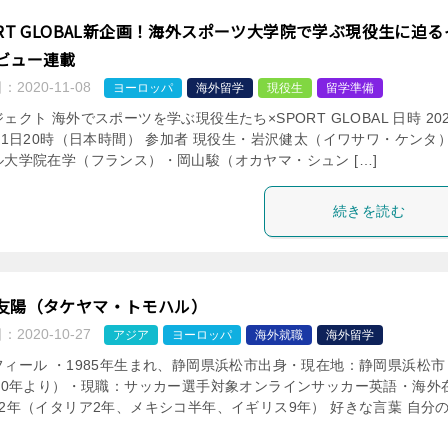
ORT GLOBAL新企画！海外スポーツ大学院で学ぶ現役生に迫る
ビュー連載
日：
2020-11-08
ヨーロッパ
海外留学
現役生
留学準備
ェクト 海外でスポーツを学ぶ現役生たち×SPORT GLOBAL 日時 20
31日20時（日本時間） 参加者 現役生・岩沢健太（イワサワ・ケンタ
ル大学院在学（フランス）・岡山駿（オカヤマ・シュン […]
続きを読む
友陽（タケヤマ・トモハル）
日：
2020-10-27
アジア
ヨーロッパ
海外就職
海外留学
フィール ・1985年生まれ、静岡県浜松市出身・現在地：静岡県浜松市
020年より）・現職：サッカー選手対象オンラインサッカー英語・海外
12年（イタリア2年、メキシコ半年、イギリス9年） 好きな言葉 自分