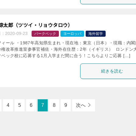
諒太郎（ツツイ・リョウタロウ）
日：
2020-09-23
バークベック
ヨーロッパ
海外留学
フィール ・1987年高知県生まれ・現在地：東京（日本）・現職：内閣
分権改革推進室参事官補佐・海外在住歴：2年（イギリス） ロンドン
クベック校に応募する1月入学まだ間に合う！こちらよりご応募 […]
続きを読む
4
5
6
7
8
9
次へ