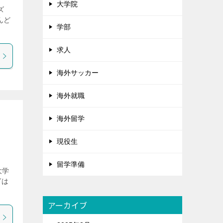
大学院
ズ
んど
学部
求人
海外サッカー
海外就職
海外留学
現役生
留学準備
大学
グは
アーカイブ