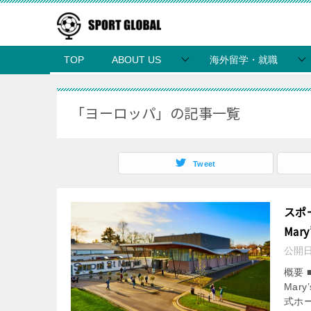
TOP
ABOUT US
海外留学・就職
「ヨーロッパ」の記事一覧
Tweet
スポ
Mary
公開
概要 
Mary
式ホー