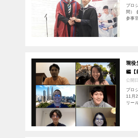
プロジ
間）
参事官
現役
編【
公開
プロジ
11月
リー