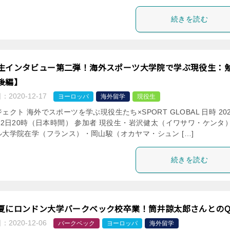
続きを読む
生インタビュー第二弾！海外スポーツ大学院で学ぶ現役生：
後編】
日：
2020-12-17
ヨーロッパ
海外留学
現役生
ェクト 海外でスポーツを学ぶ現役生たち×SPORT GLOBAL 日時 20
22日20時（日本時間） 参加者 現役生・岩沢健太（イワサワ・ケンタ
ル大学院在学（フランス）・岡山駿（オカヤマ・シュン […]
続きを読む
夏にロンドン大学バークベック校卒業！筒井諒太郎さんとのQ
日：
2020-12-06
バークベック
ヨーロッパ
海外留学