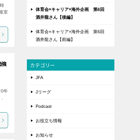
本時
体育会×キャリア×海外企画 第6回
進室
酒井龍さん【後編】
体育会×キャリア×海外企画 第6回
酒井龍さん【前編】
勉強
カテゴリー
JFA
20年
Jリーグ
）、
Podcast
お役立ち情報
お知らせ